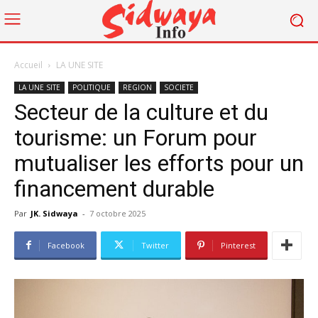
Accueil
LA UNE SITE
LA UNE SITE
POLITIQUE
REGION
SOCIETE
Secteur de la culture et du
tourisme: un Forum pour
mutualiser les efforts pour un
financement durable
Par
JK. Sidwaya
-
7 octobre 2025
Facebook
Twitter
Pinterest