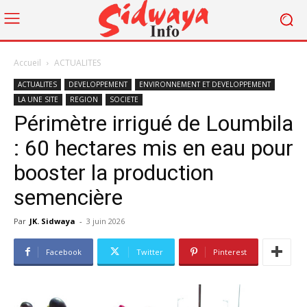
Accueil
ACTUALITES
ACTUALITES
DEVELOPPEMENT
ENVIRONNEMENT ET DEVELOPPEMENT
LA UNE SITE
REGION
SOCIETE
Périmètre irrigué de Loumbila
: 60 hectares mis en eau pour
booster la production
semencière
Par
JK. Sidwaya
-
3 juin 2026
Facebook
Twitter
Pinterest