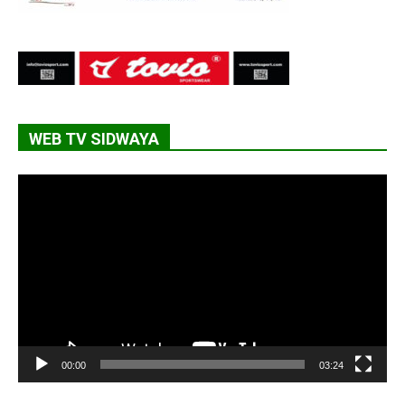
WEB TV SIDWAYA
Lecteur
vidéo
00:00
03:24