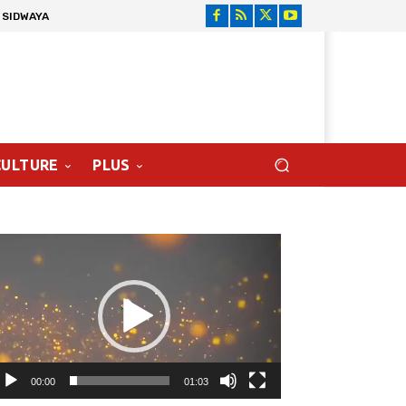
 SIDWAYA
CULTURE
PLUS
cteur
déo
00:00
01:03