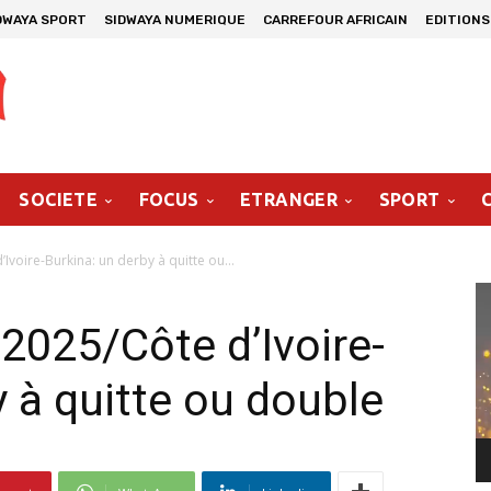
DWAYA SPORT
SIDWAYA NUMERIQUE
CARREFOUR AFRICAIN
EDITIONS
SOCIETE
FOCUS
ETRANGER
SPORT
Ivoire-Burkina: un derby à quitte ou...
Le
vi
 2025/Côte d’Ivoire-
y à quitte ou double