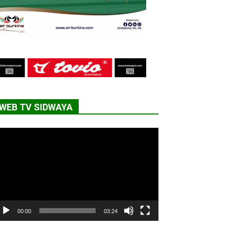
WEB TV SIDWAYA
cteur
déo
00:00
03:24