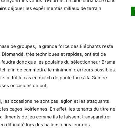
es pachydermes venus d’Eburnie. Le bloc burkinabè dans
faire déjouer les expérimentés milieux de terrain
phase de groupes, la grande force des Eléphants reste
an Diomandé, très techniques et rapides, ont été de
l faudra donc que les poulains du sélectionneur Brama
atch afin de commettre le minimum d’erreurs possibles.
e ce fut le cas en match de poule face à la Guinée
uses occasions de but.
, les occasions ne sont pas légion et les attaquants
les cages ivoiriennes. En effet, les tenants du titre ne
rtiments de jeu comme ils le laissent transparaitre.
n difficulté lors des ballons dans leur dos.