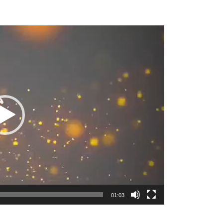
Lecteur
vidéo
01:03