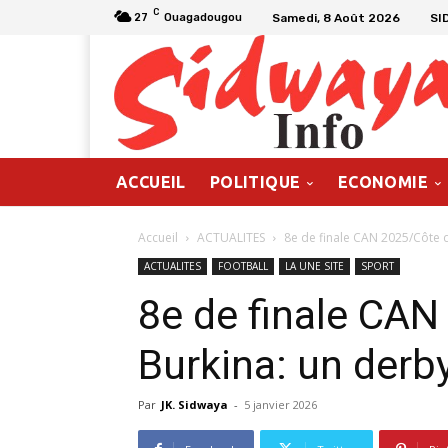
C
Samedi, 8 Août 2026
SI
27
Ouagadougou
ACCUEIL
POLITIQUE
ECONOMIE
Accueil
ACTUALITES
8e de finale CAN 2025/Côte d’
ACTUALITES
FOOTBALL
LA UNE SITE
SPORT
8e de finale CAN
Burkina: un derb
Par
JK. Sidwaya
-
5 janvier 2026