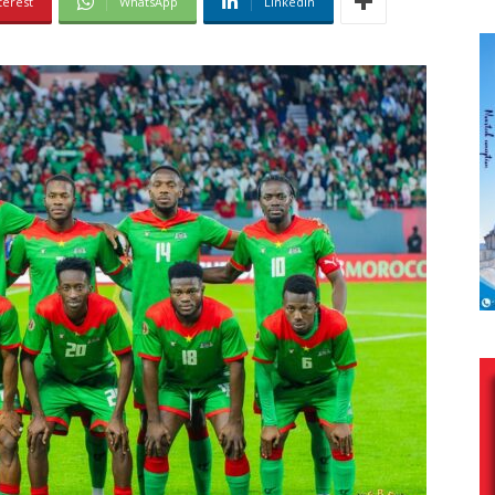
terest
WhatsApp
Linkedin