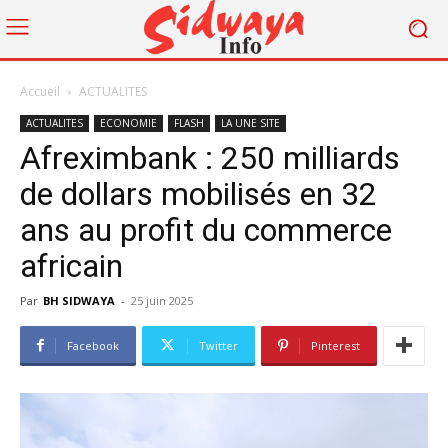
Accueil
ACTUALITES
ACTUALITES
ECONOMIE
FLASH
LA UNE SITE
Afreximbank : 250 milliards
de dollars mobilisés en 32
ans au profit du commerce
africain
Par
BH SIDWAYA
-
25 juin 2025
Facebook
Twitter
Pinterest