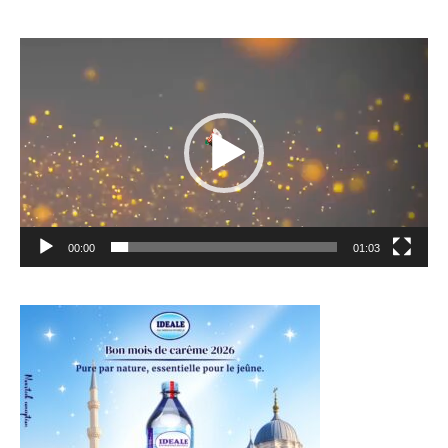
Lecteur
vidéo
00:00
01:03