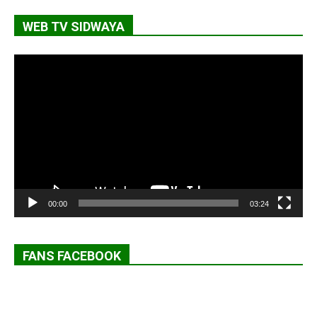
WEB TV SIDWAYA
Lecteur
vidéo
00:00
03:24
FANS FACEBOOK