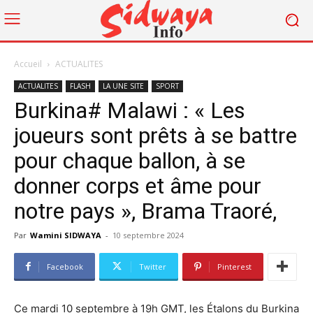
Accueil
ACTUALITES
ACTUALITES
FLASH
LA UNE SITE
SPORT
Burkina# Malawi : « Les
joueurs sont prêts à se battre
pour chaque ballon, à se
donner corps et âme pour
notre pays », Brama Traoré,
Par
Wamini SIDWAYA
-
10 septembre 2024
Facebook
Twitter
Pinterest
Ce mardi 10 septembre à 19h GMT, les Étalons du Burkina