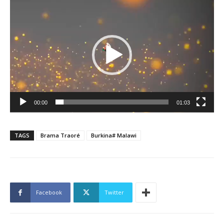
Lecteur
vidéo
00:00
01:03
TAGS
Brama Traoré
Burkina# Malawi
Facebook
Twitter