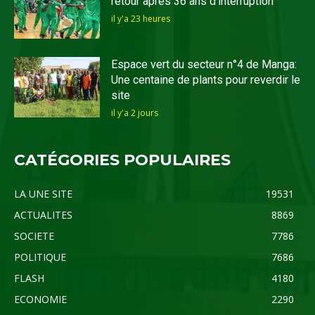
retour après 36 ans d’interruption
il y'a 23 heures
Espace vert du secteur n°4 de Manga:
Une centaine de plants pour reverdir le
site
il y'a 2 jours
CATÉGORIES POPULAIRES
LA UNE SITE
19531
ACTUALITES
8869
SOCIETE
7786
POLITIQUE
7686
FLASH
4180
ECONOMIE
2290