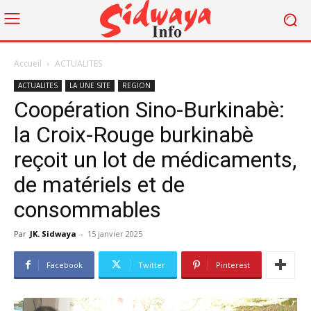
Accueil
ACTUALITES
ACTUALITES
LA UNE SITE
REGION
Coopération Sino-Burkinabè:
la Croix-Rouge burkinabè
reçoit un lot de médicaments,
de matériels et de
consommables
Par
JK. Sidwaya
-
15 janvier 2025
Facebook
Twitter
Pinterest