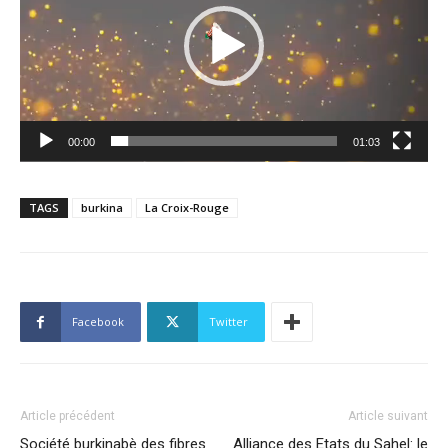
00:00
01:03
TAGS
burkina
La Croix-Rouge
Facebook
Twitter
Article précédent
Article suivant
Société burkinabè des fibres
Alliance des Etats du Sahel: le