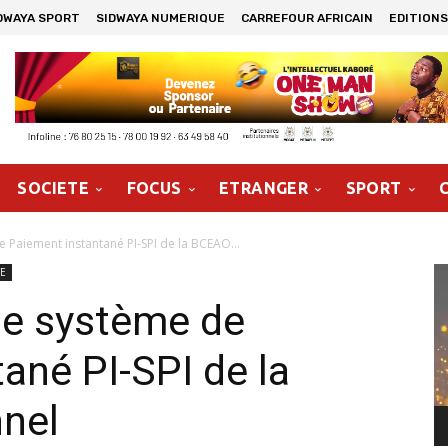
DWAYA SPORT
SIDWAYA NUMERIQUE
CARREFOUR AFRICAIN
EDITIONS
SOCIETE
FOCUS
ETRANGER
SPORT
Paiement instantané PI-SPI de la BCEAO...
Le
TE
vi
e système de
ané PI-SPI de la
nel