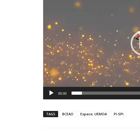
00:00
TAGS
BCEAO
Espace; UEMOA
PI-SPI