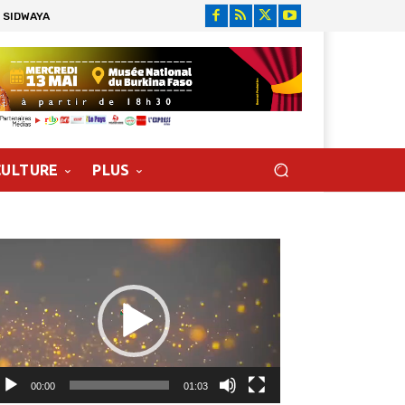
 SIDWAYA
CULTURE
PLUS
cteur
déo
00:00
01:03