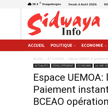
C
Jeudi, 6 Août 2026
SI
28.4
Ouagadougou
ACCUEIL
POLITIQUE
ECONOMIE
Accueil
ACTUALITES
Espace UEMOA: le système de 
ACTUALITES
DEVELOPPEMENT
ECONOMIE
LA UNE SI
Espace UEMOA: l
Paiement instant
BCEAO opération