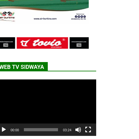
WEB TV SIDWAYA
cteur
déo
00:00
03:24