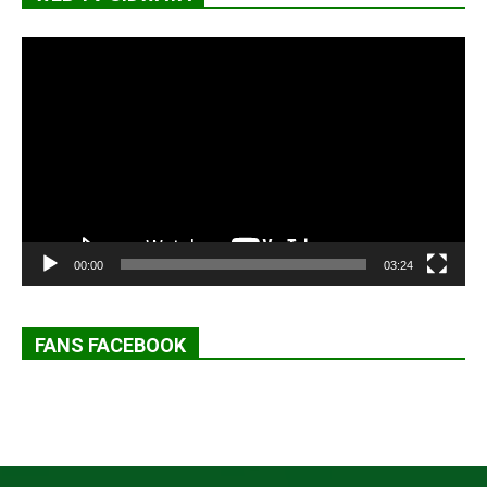
Lecteur
vidéo
00:00
03:24
FANS FACEBOOK