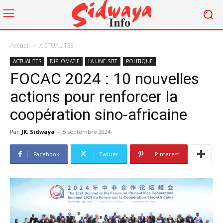
Accueil
ACTUALITES
ACTUALITES
DIPLOMATIE
LA UNE SITE
POLITIQUE
FOCAC 2024 : 10 nouvelles
actions pour renforcer la
coopération sino-africaine
Par
JK. Sidwaya
-
5 septembre 2024
Facebook
Twitter
Pinterest