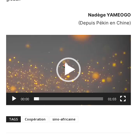
Nadège YAMEOGO
(Depuis Pékin en Chine)
Lecteur
vidéo
00:00
01:03
TAGS
Coopération
sino-africaine