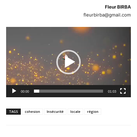
Fleur BIRBA
fleurbirba@gmail.com
Lecteur
vidéo
00:00
01:03
TAGS
cohesion
Insécurité
locale
région