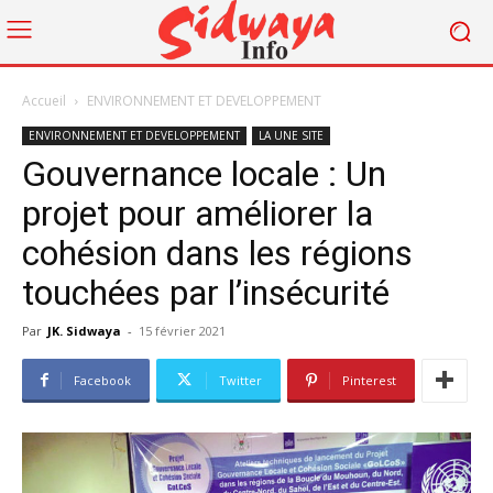
Accueil
ENVIRONNEMENT ET DEVELOPPEMENT
ENVIRONNEMENT ET DEVELOPPEMENT
LA UNE SITE
Gouvernance locale : Un
projet pour améliorer la
cohésion dans les régions
touchées par l’insécurité
Par
JK. Sidwaya
-
15 février 2021
Facebook
Twitter
Pinterest