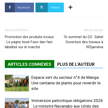
Facebook
Twitter
Article précédent
Article suivant
Promotion des produits locaux
7e sommet du G5 : Sahel
: Le pagne tissé Faso dan fani
Ouverture des travaux à
labellisé sur le marché
N’Djaména
ARTICLES CONNEXES
PLUS DE L'AUTEUR
Espace vert du secteur n°4 de Manga:
Une centaine de plants pour reverdir le
site
Immersion patriotique obligatoire 2026
: Le ministre Nacanabo aux côtés des