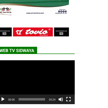
WEB TV SIDWAYA
cteur
déo
00:00
03:24