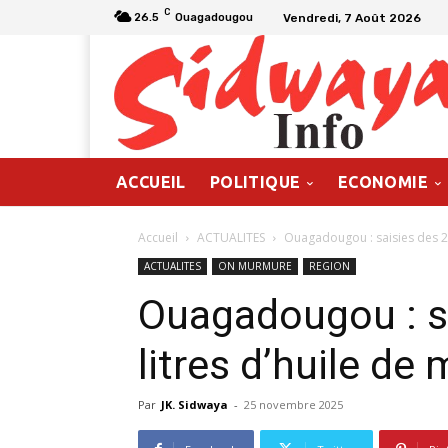
C
Vendredi, 7 Août 2026
26.5
Ouagadougou
ACCUEIL
POLITIQUE
ECONOMIE
Accueil
ACTUALITES
Ouagadougou : saisies des 2 
ACTUALITES
ON MURMURE
REGION
Ouagadougou : s
litres d’huile de
Par
JK. Sidwaya
-
25 novembre 2025