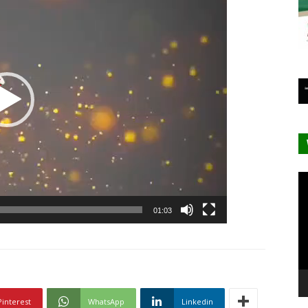
vidéo
Le
vi
01:03
Pinterest
WhatsApp
Linkedin