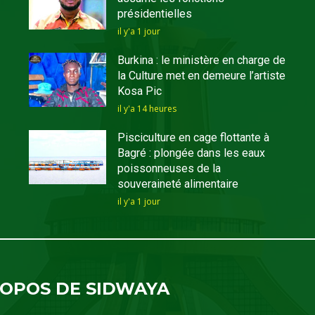
présidentielles
il y'a 1 jour
Burkina : le ministère en charge de
la Culture met en demeure l’artiste
Kosa Pic
il y'a 14 heures
Pisciculture en cage flottante à
Bagré : plongée dans les eaux
poissonneuses de la
souveraineté alimentaire
il y'a 1 jour
ROPOS DE SIDWAYA