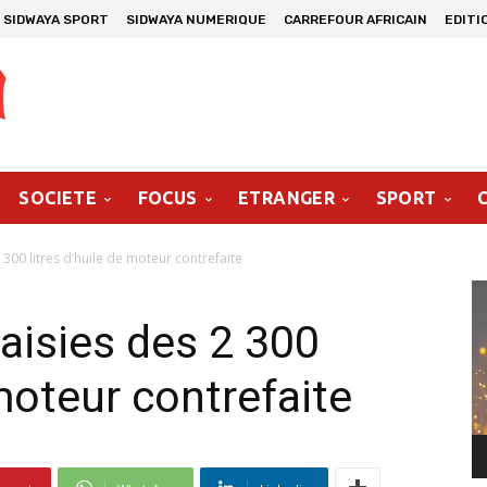
SIDWAYA SPORT
SIDWAYA NUMERIQUE
CARREFOUR AFRICAIN
EDITI
SOCIETE
FOCUS
ETRANGER
SPORT
300 litres d’huile de moteur contrefaite
Le
vi
aisies des 2 300
 moteur contrefaite