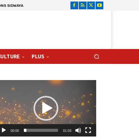
ONS SIDWAYA
CULTURE
PLUS
cteur
déo
00:00
01:03