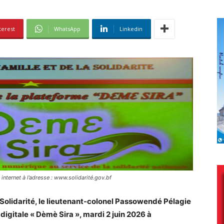
terest
WhatsApp
Linkedin
internet à l’adresse : www.solidarité.gov.bf
a Solidarité, le lieutenant-colonel Passowendé Pélagie
 digitale « Dèmè Sira », mardi 2 juin 2026 à