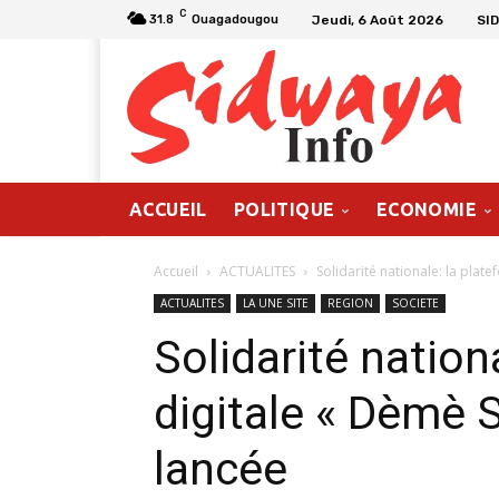
C
Jeudi, 6 Août 2026
SI
31.8
Ouagadougou
ACCUEIL
POLITIQUE
ECONOMIE
Accueil
ACTUALITES
Solidarité nationale: la plat
ACTUALITES
LA UNE SITE
REGION
SOCIETE
Solidarité nation
digitale « Dèmè S
lancée