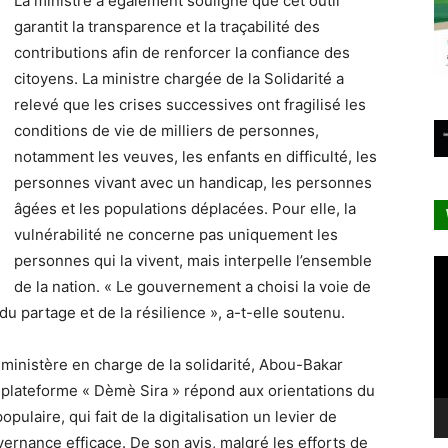
La ministre a également souligné que cet outil
garantit la transparence et la traçabilité des
contributions afin de renforcer la confiance des
citoyens. La ministre chargée de la Solidarité a
relevé que les crises successives ont fragilisé les
conditions de vie de milliers de personnes,
notamment les veuves, les enfants en difficulté, les
personnes vivant avec un handicap, les personnes
âgées et les populations déplacées. Pour elle, la
vulnérabilité ne concerne pas uniquement les
personnes qui la vivent, mais interpelle l’ensemble
Le
de la nation. « Le gouvernement a choisi la voie de
vi
, du partage et de la résilience », a-t-elle soutenu.
ministère en charge de la solidarité, Abou-Bakar
a plateforme « Dèmè Sira » répond aux orientations du
pulaire, qui fait de la digitalisation un levier de
vernance efficace. De son avis, malgré les efforts de