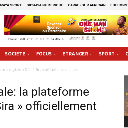
DWAYA SPORT
SIDWAYA NUMERIQUE
CARREFOUR AFRICAIN
EDITIONS
SOCIETE
FOCUS
ETRANGER
SPORT
eforme digitale « Dèmè Sira » officiellement lancée
Le
vi
ale: la plateforme
ira » officiellement