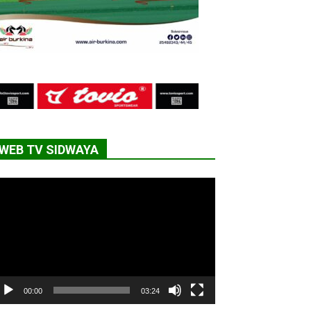
WEB TV SIDWAYA
cteur
déo
00:00
03:24