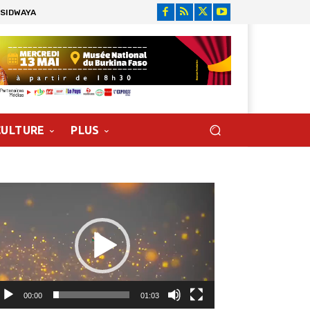
 SIDWAYA
CULTURE
PLUS
cteur
déo
00:00
01:03