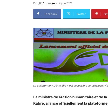
Par
JK. Sidwaya
-
2 juin 2026
Facebook
Twitter
Pin
La plateforme « Dèmè Sira » est accessible actuellement via 
La ministre de l’Action humanitaire et de l
Kabré, a lancé officiellement la plateforme