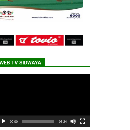
WEB TV SIDWAYA
cteur
déo
00:00
03:24