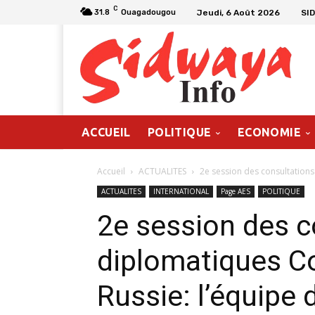
C
Jeudi, 6 Août 2026
SI
31.8
Ouagadougou
ACCUEIL
POLITIQUE
ECONOMIE
Accueil
ACTUALITES
2e session des consultations
ACTUALITES
INTERNATIONAL
Page AES
POLITIQUE
2e session des c
diplomatiques C
Russie: l’équipe