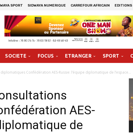
DWAYA SPORT
SIDWAYA NUMERIQUE
CARREFOUR AFRICAIN
EDITIONS
SOCIETE
FOCUS
ETRANGER
SPORT
 diplomatiques Confédération AES-Russie: l’équipe diplomatique de l’espace...
Le
vi
onsultations
onfédération AES-
 diplomatique de