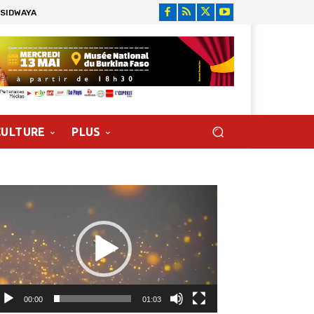
 SIDWAYA
CULTURE
PLUS
cteur
déo
00:00
01:03