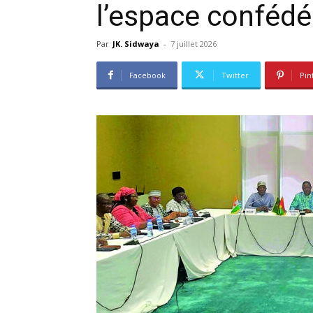
l’espace confédé
Par
JK. Sidwaya
-
7 juillet 2026
Facebook
Twitter
Pin