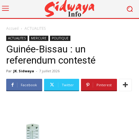
Accueil
ACTUALITES
ACTUALITES
MERCURE
POLITIQUE
Guinée-Bissau : un
referendum contesté
Par
JK. Sidwaya
-
7 juillet 2026
Facebook
Twitter
Pinterest