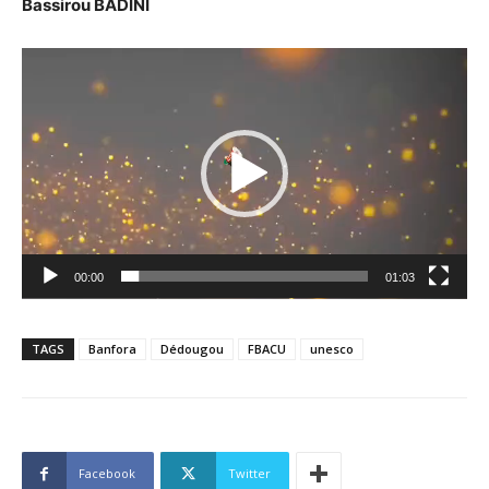
Bassirou BADINI
Lecteur
vidéo
00:00
01:03
TAGS
Banfora
Dédougou
FBACU
unesco
Facebook
Twitter