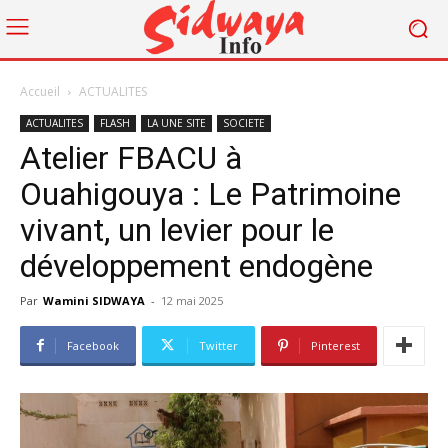
Accueil
ACTUALITES
ACTUALITES
FLASH
LA UNE SITE
SOCIETE
Atelier FBACU à
Ouahigouya : Le Patrimoine
vivant, un levier pour le
développement endogène
Par
Wamini SIDWAYA
-
12 mai 2025
Facebook
Twitter
Pinterest