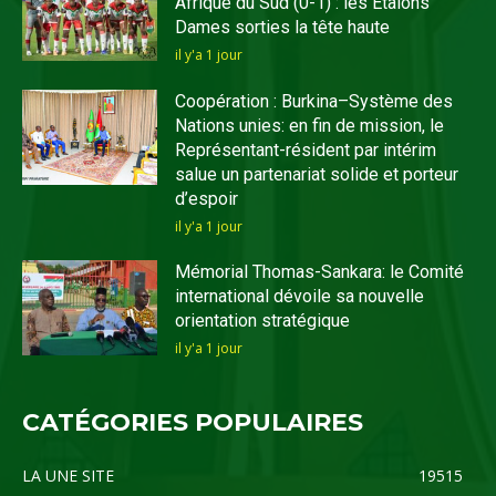
Afrique du Sud (0-1) : les Etalons
Dames sorties la tête haute
il y'a 1 jour
Coopération : Burkina–Système des
Nations unies: en fin de mission, le
Représentant-résident par intérim
salue un partenariat solide et porteur
d’espoir
il y'a 1 jour
Mémorial Thomas-Sankara: le Comité
international dévoile sa nouvelle
orientation stratégique
il y'a 1 jour
CATÉGORIES POPULAIRES
LA UNE SITE
19515