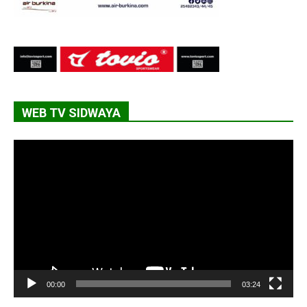
WEB TV SIDWAYA
Lecteur
vidéo
00:00
03:24