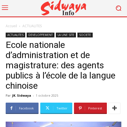
Accueil
ACTUALITES
ACTUALITES
DEVELOPPEMENT
LA UNE SITE
SOCIETE
Ecole nationale
d’administration et de
magistrature: des agents
publics à l’école de la langue
chinoise
Par
JK. Sidwaya
-
1 octobre 2025
Facebook
Twitter
Pinterest