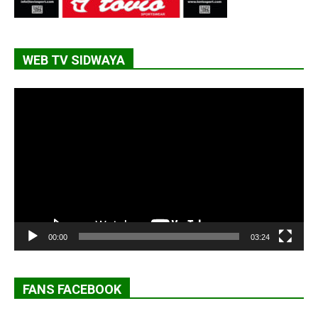
WEB TV SIDWAYA
Lecteur
vidéo
00:00
03:24
FANS FACEBOOK