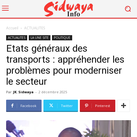
Accueil
ACTUALITES
ACTUALITES
LA UNE SITE
POLITIQUE
Etats généraux des
transports : appréhender les
problèmes pour moderniser
le secteur
Par
JK. Sidwaya
-
2 décembre 2025
Facebook
Twitter
Pinterest