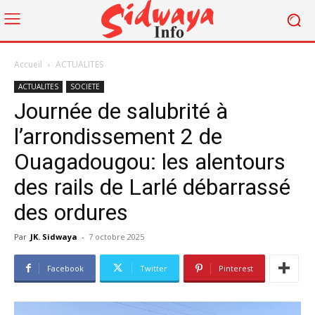
Accueil
ACTUALITES
ACTUALITES
SOCIETE
Journée de salubrité à
l’arrondissement 2 de
Ouagadougou: les alentours
des rails de Larlé débarrassé
des ordures
Par
JK. Sidwaya
-
7 octobre 2025
Facebook
Twitter
Pinterest