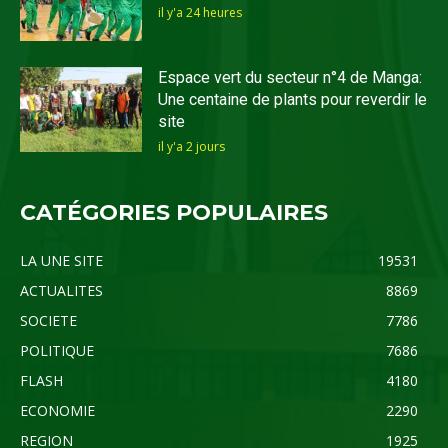
il y'a 24 heures
Espace vert du secteur n°4 de Manga:
Une centaine de plants pour reverdir le
site
il y'a 2 jours
CATÉGORIES POPULAIRES
LA UNE SITE
19531
ACTUALITES
8869
SOCIETE
7786
POLITIQUE
7686
FLASH
4180
ECONOMIE
2290
REGION
1925