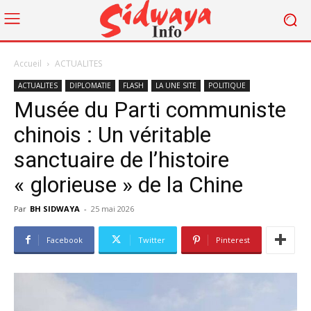
Accueil
ACTUALITES
ACTUALITES
DIPLOMATIE
FLASH
LA UNE SITE
POLITIQUE
Musée du Parti communiste
chinois : Un véritable
sanctuaire de l’histoire
« glorieuse » de la Chine
Par
BH SIDWAYA
-
25 mai 2026
Facebook
Twitter
Pinterest