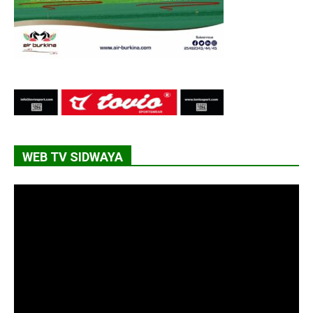
WEB TV SIDWAYA
Lecteur
vidéo