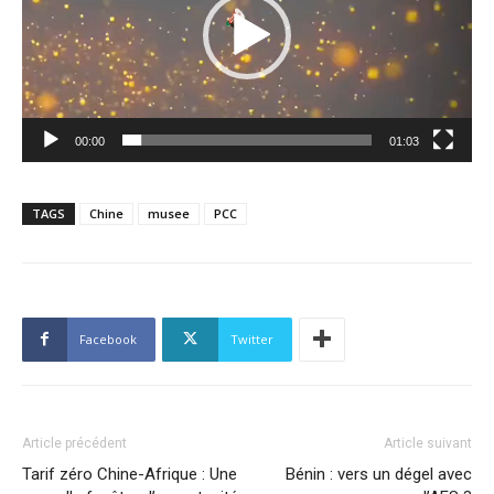
00:00
01:03
TAGS
Chine
musee
PCC
Facebook
Twitter
Article précédent
Article suivant
Tarif zéro Chine-Afrique : Une
Bénin : vers un dégel avec