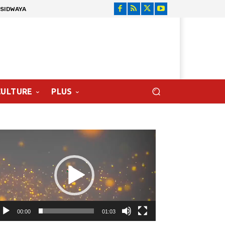
 SIDWAYA
CULTURE
PLUS
cteur
déo
00:00
01:03