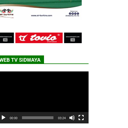
WEB TV SIDWAYA
cteur
déo
00:00
03:24