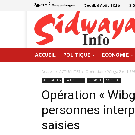
C
Jeudi, 6 Août 2026
SI
31.9
Ouagadougou
ACCUEIL
POLITIQUE
ECONOMIE
Accueil
ACTUALITES
Opération « Wibga 2 » : 1 798
ACTUALITES
LA UNE SITE
REGION
SOCIETE
Opération « Wibg
personnes interp
saisies