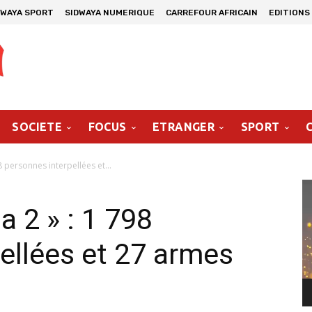
DWAYA SPORT
SIDWAYA NUMERIQUE
CARREFOUR AFRICAIN
EDITIONS
SOCIETE
FOCUS
ETRANGER
SPORT
 personnes interpellées et...
Le
vi
a 2 » : 1 798
ellées et 27 armes