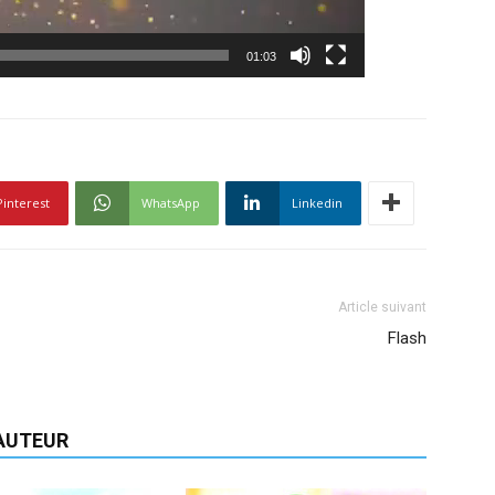
01:03
Pinterest
WhatsApp
Linkedin
Article suivant
Flash
'AUTEUR