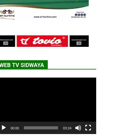
WEB TV SIDWAYA
cteur
déo
00:00
03:24