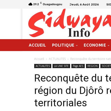
C
Jeudi, 6 Août 2026
SI
29.2
Ouagadougou
ACCUEIL
POLITIQUE
ECONOMIE
Accueil
ACTUALITES
Reconquête du territoire nati
ACTUALITES
LA UNE SITE
Page AES
REGION
SOCIET
Reconquête du ter
région du Djôrô r
territoriales