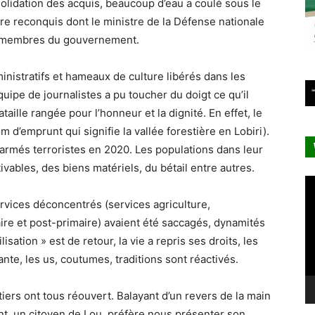
onsolidation des acquis, beaucoup d’eau a coulé sous le
ire reconquis dont le ministre de la Défense nationale
des membres du gouvernement.
ministratifs et hameaux de culture libérés dans les
ipe de journalistes a pu toucher du doigt ce qu’il
ille rangée pour l’honneur et la dignité. En effet, le
m d’emprunt qui signifie la vallée forestière en Lobiri).
s armés terroristes en 2020. Les populations dans leur
tivables, des biens matériels, du bétail entre autres.
Le
vi
rvices déconcentrés (services agriculture,
aire et post-primaire) avaient été saccagés, dynamités
lisation » est de retour, la vie a repris ses droits, les
te, les us, coutumes, traditions sont réactivés.
iers ont tous réouvert. Balayant d’un revers de la main
t, un citoyen de Lou, préfère nous présenter son