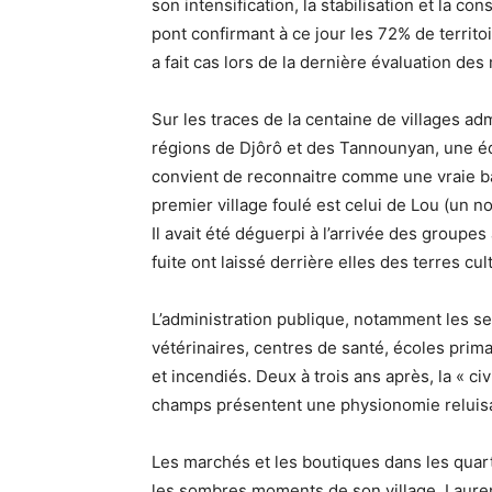
son intensification, la stabilisation et la c
pont confirmant à ce jour les 72% de territo
a fait cas lors de la dernière évaluation 
Sur les traces de la centaine de villages ad
régions de Djôrô et des Tannounyan, une équ
convient de reconnaitre comme une vraie bata
premier village foulé est celui de Lou (un no
Il avait été déguerpi à l’arrivée des groupe
fuite ont laissé derrière elles des terres cul
L’administration publique, notamment les se
vétérinaires, centres de santé, écoles prim
et incendiés. Deux à trois ans après, la « civi
champs présentent une physionomie reluisan
Les marchés et les boutiques dans les quart
les sombres moments de son village, Lauren