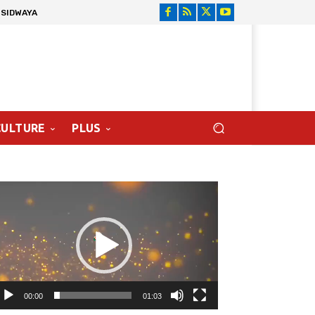
 SIDWAYA
CULTURE
PLUS
cteur
déo
00:00
01:03