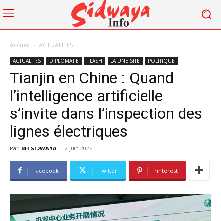
Accueil
ACTUALITES
ACTUALITES
DIPLOMATIE
FLASH
LA UNE SITE
POLITIQUE
Tianjin en Chine : Quand
l’intelligence artificielle
s’invite dans l’inspection des
lignes électriques
Par
BH SIDWAYA
-
2 juin 2026
Facebook
Twitter
Pinterest