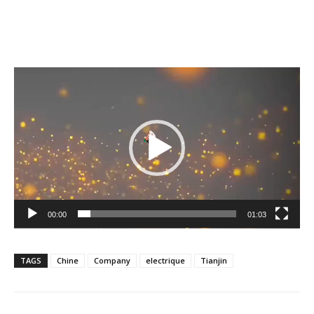
Lecteur
vidéo
00:00
01:03
TAGS
Chine
Company
electrique
Tianjin