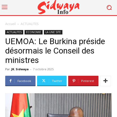
Accueil
ACTUALITES
ACTUALITES
ECONOMIE
LA UNE SITE
UEMOA: Le Burkina préside
désormais le Conseil des
ministres
Par
JK. Sidwaya
-
7 octobre 2025
Facebook
Twitter
Pinterest