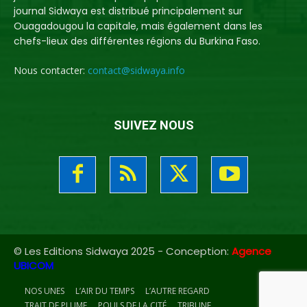
journal Sidwaya est distribué principalement sur
Ouagadougou la capitale, mais également dans les
chefs-lieux des différentes régions du Burkina Faso.
Nous contacter:
contact@sidwaya.info
SUIVEZ NOUS
© Les Editions Sidwaya 2025 - Conception:
Agence
UBICOM
NOS UNES
L’AIR DU TEMPS
L’AUTRE REGARD
TRAIT DE PLUME
POULS DE LA CITÉ
TRIBUNE