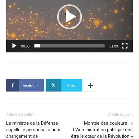
00:00
01:03
Facebook
Twitter
Article précédent
Article suivant
Le ministre de la Défense
Montée des couleurs : «
appelle le personnel à un «
L’Administration publique doit
changement de
être le cœur de la Révolution »