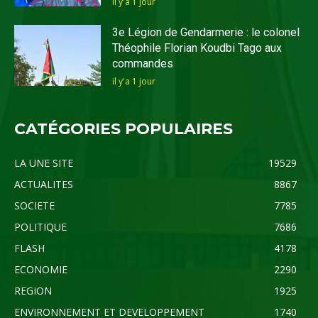
il y'a 1 jour
3e Légion de Gendarmerie : le colonel
Théophile Florian Koudbi Tago aux
commandes
il y'a 1 jour
CATÉGORIES POPULAIRES
LA UNE SITE
19529
ACTUALITES
8867
SOCIETE
7785
POLITIQUE
7686
FLASH
4178
ECONOMIE
2290
REGION
1925
ENVIRONNEMENT ET DEVELOPPEMENT
1740