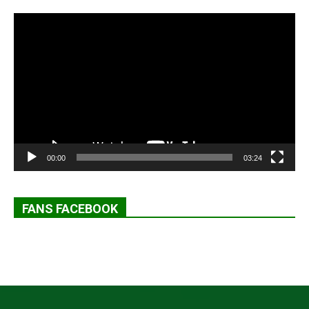
Lecteur
vidéo
00:00
03:24
FANS FACEBOOK