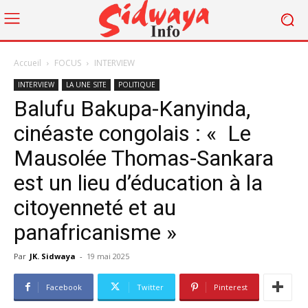
Accueil
FOCUS
INTERVIEW
INTERVIEW
LA UNE SITE
POLITIQUE
Balufu Bakupa-Kanyinda,
cinéaste congolais : « Le
Mausolée Thomas-Sankara
est un lieu d’éducation à la
citoyenneté et au
panafricanisme »
Par
JK. Sidwaya
-
19 mai 2025
Facebook
Twitter
Pinterest