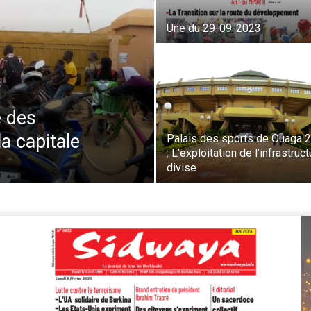
Une du 29-09-2023
e des
la capitale
Palais des sports de Ouaga 
: L’exploitation de l’infrastruc
divise
Le
vi