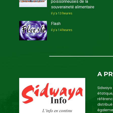
poissonneuses de la
souveraineté alimentaire
il y'a 13 heures
Flash
il y'a 14 heures
A P
Sidwaya 
étatique
référenc
distribu
égalemen