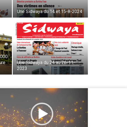
Une Sidwaya du 14 et 15-8-2024
2000
ture
Une Sidwaya du 24 au 26-11-
2023
cteur
déo