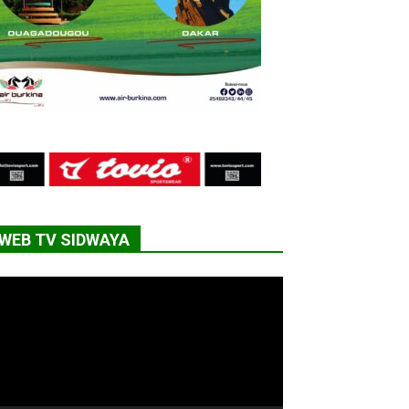
WEB TV SIDWAYA
cteur
déo