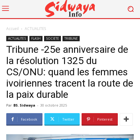
Accueil
ACTUALITES
ACTUALITES
FLASH
SOCIETE
TRIBUNE
Tribune -25e anniversaire de
la résolution 1325 du
CS/ONU: quand les femmes
ivoiriennes tracent la route de
la paix durable
Par
BS. Sidwaya
-
30 octobre 2025
Facebook
Twitter
Pinterest