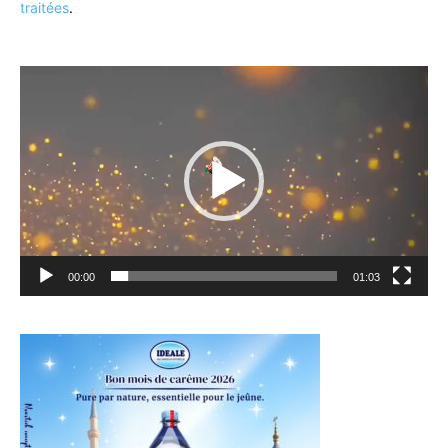
traitées
.
Lecteur
vidéo
00:00
01:03