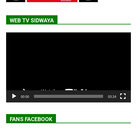
WEB TV SIDWAYA
Lecteur
vidéo
00:00
03:24
FANS FACEBOOK