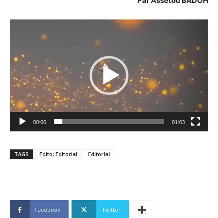
Par Assetou BADOH
Lecteur
vidéo
00:00
01:03
TAGS
Edito; Editorial
Editorial
Facebook
Twitter