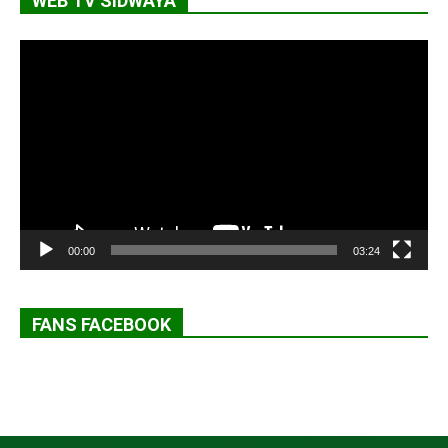
WEB TV SIDWAYA
Lecteur
vidéo
00:00
03:24
FANS FACEBOOK