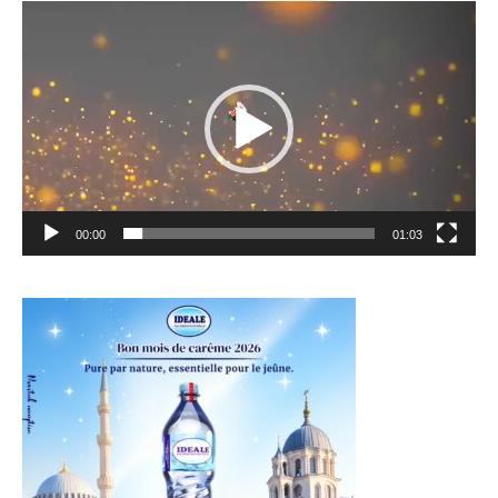
Lecteur
vidéo
00:00
01:03