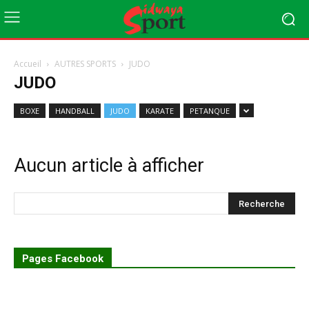
Accueil
AUTRES SPORTS
JUDO
JUDO
BOXE
HANDBALL
JUDO
KARATE
PETANQUE
Aucun article à afficher
Pages Facebook