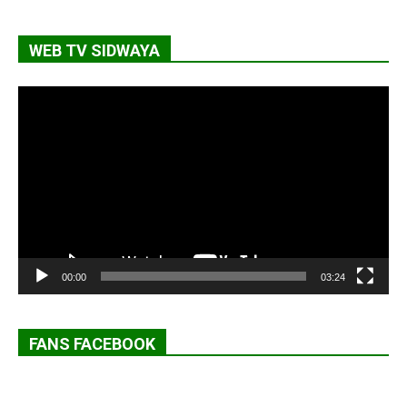
WEB TV SIDWAYA
Lecteur
vidéo
00:00
03:24
FANS FACEBOOK