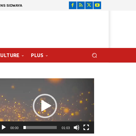
ONS SIDWAYA
CULTURE
PLUS
cteur
déo
00:00
01:03