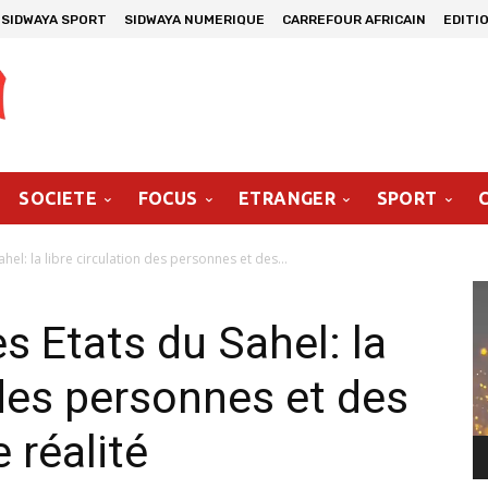
SIDWAYA SPORT
SIDWAYA NUMERIQUE
CARREFOUR AFRICAIN
EDITI
SOCIETE
FOCUS
ETRANGER
SPORT
el: la libre circulation des personnes et des...
Le
vi
s Etats du Sahel: la
 des personnes et des
 réalité