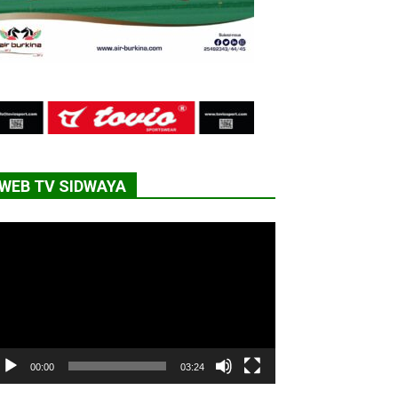
WEB TV SIDWAYA
cteur
déo
00:00
03:24