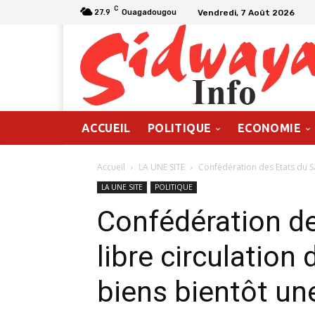
C
Vendredi, 7 Août 2026
27.9
Ouagadougou
ACCUEIL
POLITIQUE
ECONOMIE
Accueil
LA UNE SITE
Confédération des Etats du Sah
LA UNE SITE
POLITIQUE
Confédération de
libre circulation
biens bientôt une