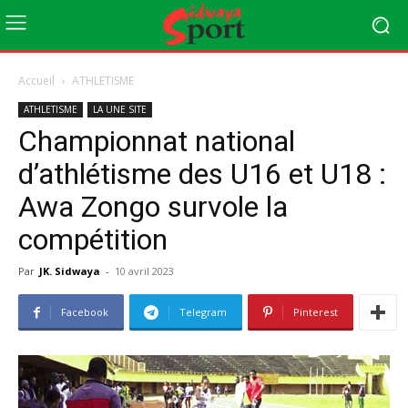
Accueil
ATHLETISME
ATHLETISME
LA UNE SITE
Championnat national
d’athlétisme des U16 et U18 :
Awa Zongo survole la
compétition
Par
JK. Sidwaya
-
10 avril 2023
Facebook
Telegram
Pinterest