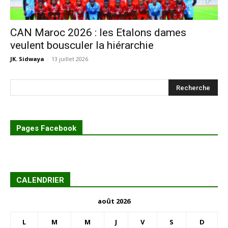
CAN Maroc 2026 : les Etalons dames
veulent bousculer la hiérarchie
JK. Sidwaya
-
13 juillet 2026
Pages Facebook
CALENDRIER
août 2026
L
M
M
J
V
S
D