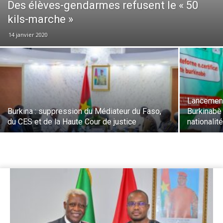
Des élèves-gendarmes refusent le « 50
kils-marche »
14 janvier 2020
Lancement 
Burkina : suppression du Médiateur du Faso,
Burkinabè
du CES et de la Haute Cour de justice
nationalité