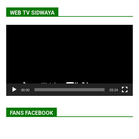
WEB TV SIDWAYA
Lecteur
vidéo
00:00
03:24
FANS FACEBOOK