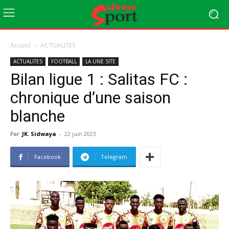
Accueil
ACTUALITES
ACTUALITES
FOOTBALL
LA UNE SITE
Bilan ligue 1 : Salitas FC :
chronique d’une saison
blanche
Par
JK. Sidwaya
-
22 juin 2023
Facebook
Telegram