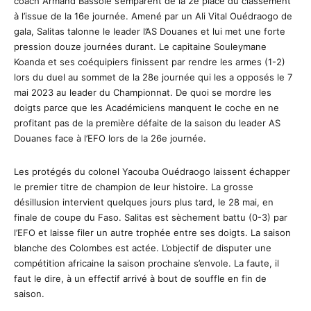
coach Armand Bassolé s’emparent de la 2e place du classement
à l’issue de la 16e journée. Amené par un Ali Vital Ouédraogo de
gala, Salitas talonne le leader l’AS Douanes et lui met une forte
pression douze journées durant. Le capitaine Souleymane
Koanda et ses coéquipiers finissent par rendre les armes (1-2)
lors du duel au sommet de la 28e journée qui les a opposés le 7
mai 2023 au leader du Championnat. De quoi se mordre les
doigts parce que les Académiciens manquent le coche en ne
profitant pas de la première défaite de la saison du leader AS
Douanes face à l’EFO lors de la 26e journée.
Les protégés du colonel Yacouba Ouédraogo laissent échapper
le premier titre de champion de leur histoire. La grosse
désillusion intervient quelques jours plus tard, le 28 mai, en
finale de coupe du Faso. Salitas est sèchement battu (0-3) par
l’EFO et laisse filer un autre trophée entre ses doigts. La saison
blanche des Colombes est actée. L’objectif de disputer une
compétition africaine la saison prochaine s’envole. La faute, il
faut le dire, à un effectif arrivé à bout de souffle en fin de
saison.