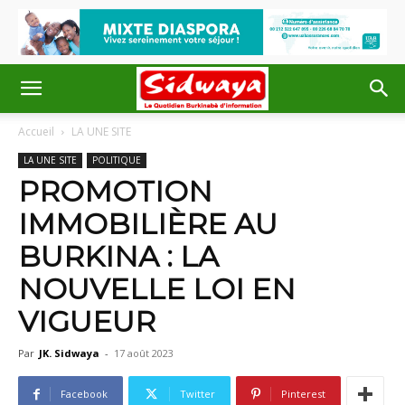
Accueil
LA UNE SITE
LA UNE SITE
POLITIQUE
PROMOTION
IMMOBILIÈRE AU
BURKINA : LA
NOUVELLE LOI EN
VIGUEUR
Par
JK. Sidwaya
-
17 août 2023
Facebook
Twitter
Pinterest