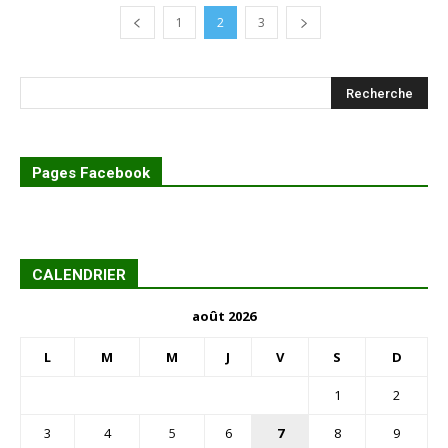
1
2
3
Pages Facebook
CALENDRIER
août 2026
L
M
M
J
V
S
D
1
2
3
4
5
6
7
8
9