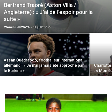
Bertrand Traoré (Aston Villa /
Angleterre) : « J’ai de l’espoir pour la
suite »
Wamini SIDWAYA
-
11 juillet 2022
Assan Ouédraogo, footballeur international
allemand : « Je n’ai jamais été approché par
Charlotte
le Burkina »
: « Mon é